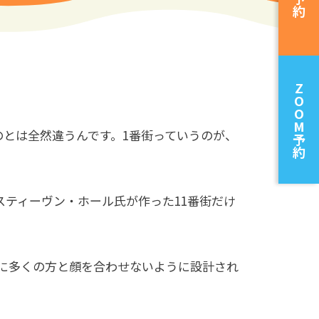
約
Z
O
O
M
のとは全然違うんです。1番街っていうのが、
予
約
ティーヴン・ホール氏が作った11番街だけ
に多くの方と顔を合わせないように設計され