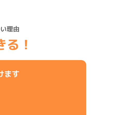
たい理由
きる！
けます