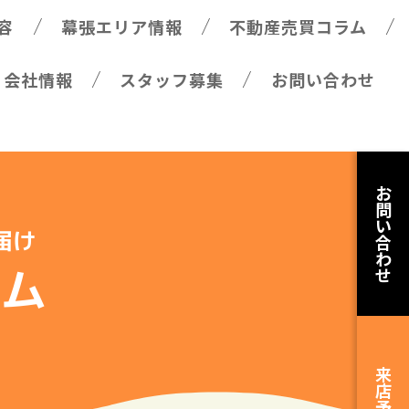
容
幕張エリア情報
不動産売買コラム
会社情報
スタッフ募集
お問い合わせ
お
問
い
届け
合
わ
ラム
せ
来
店
予