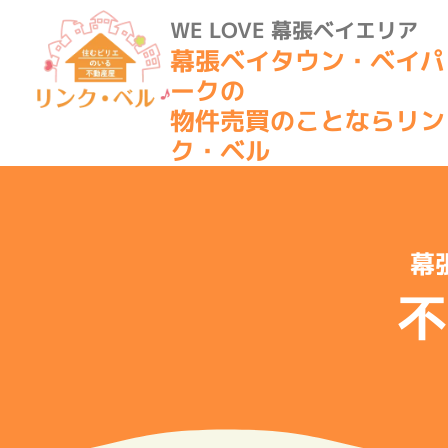
WE LOVE 幕張ベイエリア
幕張ベイタウン・ベイパ
ークの
物件売買のことならリン
ク・ベル
幕
不