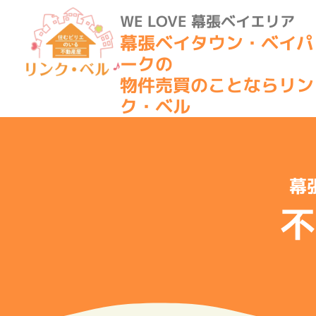
WE LOVE 幕張ベイエリア
幕張ベイタウン・ベイパ
ークの
物件売買のことならリン
ク・ベル
幕
不