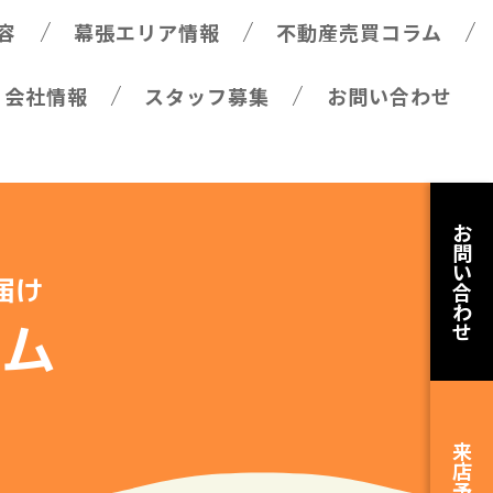
容
幕張エリア情報
不動産売買コラム
会社情報
スタッフ募集
お問い合わせ
お
問
い
届け
合
わ
ラム
せ
来
店
予